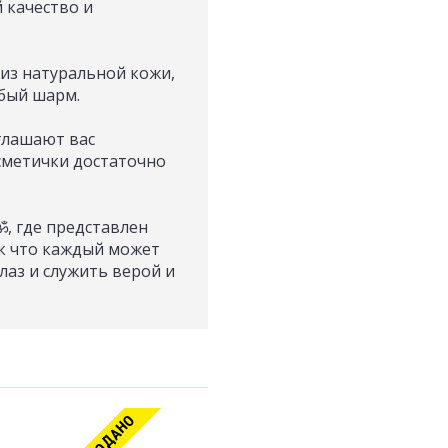
 качество и
 из натуральной кожи,
бый шарм.
глашают вас
осметички достаточно
ॐ, где представлен
ак что каждый может
лаз и служить верой и