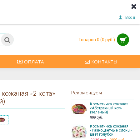
Вход
Товаров 0 (0 руб.)
ОПЛАТА
КОНТАКТЫ
 кожаная «2 кота»
Рекомендуем
й)
Косметичка кожаная
«Абстракный кот»
(зелёный)
999 руб.
Косметичка кожаная
«Разноцветные слоны»
цвет голубой
2093 руб.