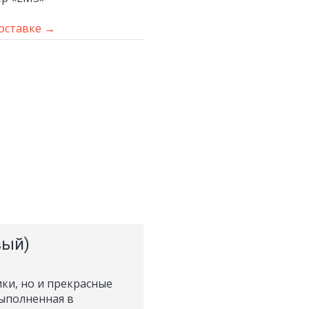
оставке →
вый)
ики, но и прекрасные
выполненная в