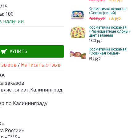
2325 руб.
/15
Косметичка кожаная
ы:
100
«Совы» (синий)
956 руб.
1063 руб.
 в наличии
Косметичка кожаная
«Разноцветные слоны»
цвет зеленый
1863 руб.
Косметичка кожаная
КУПИТЬ
«Совиная семья»
916 руб.
тзывов
Написать отзыв
/
КА
а заказов
вляется из г.Калининград.
ер по Калининграду
К»
а России»
ер «EMS»