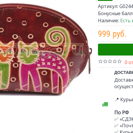
Артикул:
G0244
Бонусные балл
Наличие:
Есть
999 руб.
0 о
ДОСТАВ
Доставк
осущест
📍 Курь
По РФ
✅ «СДЭ
✅ «Почт
✅ Курь