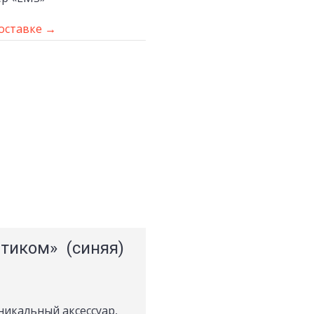
оставке →
нтиком» (синяя)
никальный аксессуар,