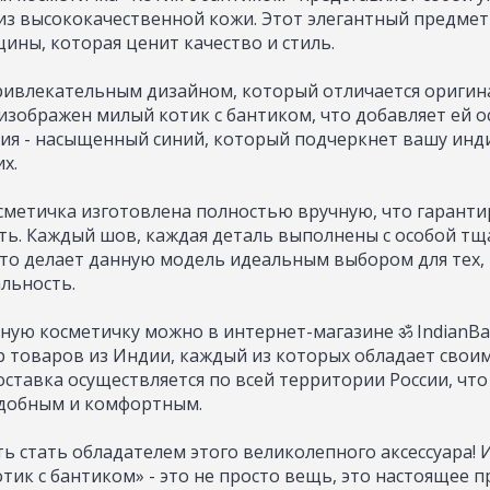
з высококачественной кожи. Этот элегантный предме
ны, которая ценит качество и стиль.
ривлекательным дизайном, который отличается оригин
изображен милый котик с бантиком, что добавляет ей 
лия - насыщенный синий, который подчеркнет вашу инд
х.
сметичка изготовлена полностью вручную, что гаранти
сть. Каждый шов, каждая деталь выполнены с особой т
Это делает данную модель идеальным выбором для тех,
льность.
ную косметичку можно в интернет-магазине ॐ IndianBag
 товаров из Индии, каждый из которых обладает сво
оставка осуществляется по всей территории России, что
удобным и комфортным.
ь стать обладателем этого великолепного аксессуара! 
тик с бантиком» - это не просто вещь, это настоящее п