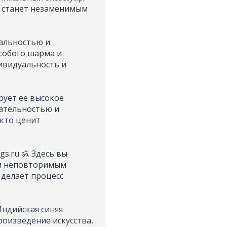
т станет незаменимым
альностью и
особого шарма и
ивидуальность и
рует ее высокое
щательностью и
 кто ценит
s.ru ॐ. Здесь вы
им неповторимым
 делает процесс
Индийская синяя
роизведение искусства,