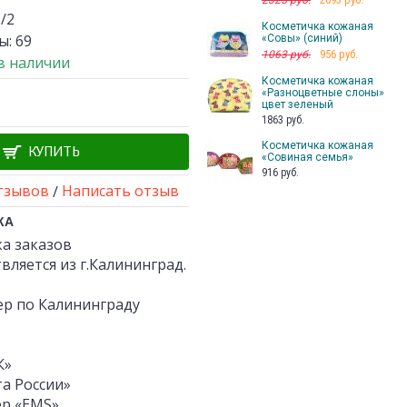
2325 руб.
/2
Косметичка кожаная
ы:
69
«Совы» (синий)
956 руб.
1063 руб.
 в наличии
Косметичка кожаная
«Разноцветные слоны»
цвет зеленый
1863 руб.
Косметичка кожаная
КУПИТЬ
«Совиная семья»
916 руб.
тзывов
Написать отзыв
/
КА
а заказов
вляется из г.Калининград.
ер по Калининграду
К»
а России»
ер «EMS»