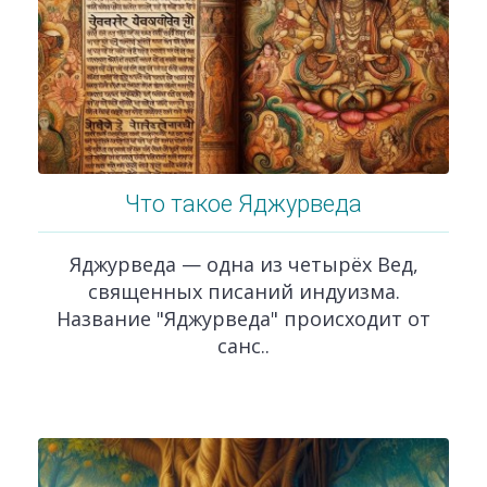
Что такое Яджурведа
Яджурведа — одна из четырёх Вед,
священных писаний индуизма.
Название "Яджурведа" происходит от
санс..