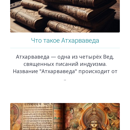
Что такое Атхарваведа
Атхарваведа — одна из четырёх Вед,
священных писаний индуизма.
Название "Атхарваведа" происходит от
..