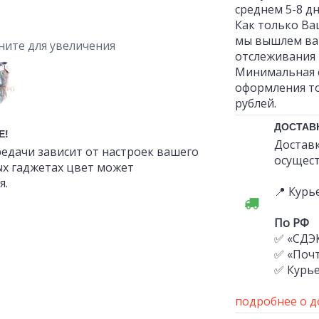
среднем 5-8 дн
Как только Ва
мы вышлем ва
ните для увеличения
отслеживания 
Минимальная 
оформления то
рублей.
ДОСТАВ
Е!
Доставк
едачи зависит от настроек вашего
осущест
ых гаджетах цвет может
я.
📍 Курь
По РФ
✅ «СДЭ
✅ «Почт
✅ Курь
подробнее о д