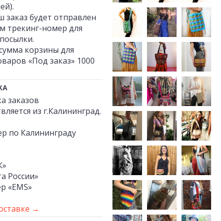
ей).
ш заказ будет отправлен
м трекинг-номер для
посылки.
сумма корзины для
варов «Под заказ» 1000
КА
а заказов
вляется из г.Калининград.
ер по Калининграду
К»
а России»
ер «EMS»
оставке →