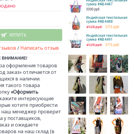
Индийская текстильная
сумка #АВ4487
родано
3300 руб.
Индийская текстильная
сумка #АВ4488
3713 руб.
4125 руб.
КУПИТЬ
Индийская текстильная
сумка #АВ4491
3713 руб.
4125 руб.
тзывов
Написать отзыв
/
Е ВНИМАНИЕ!
ра оформления товаров
од заказ» отличается от
ихся в наличии.
я такого товара
опку
«Оформить
укажите интересующие
торые хотите приобрести.
к наш менеджер проверит
а у поставщиков,
аказ и ожидаете
оваров на наш склад (в