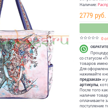
Наличие:
Расп
2779 руб.
0 о
ОБРАТИТ
Процеду
со статусом «П
товаров имеющ
Для оформлени
нажимайте кн
предзаказ»
и 
артикулы
, ко
После того ка
наличие товар
оплачиваете з
поступление т